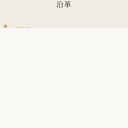
沿革
2002.04
紅茶教室 Champ de fleurs 主宰
2009.07
アロマ・テーブルセッティング教室主宰
個人教室、市民センター、企業セミナー等で活動
2017.03
Champ de fleurs 株式会社設立
Acqua Delle Langhe 正規代理店として事業展開